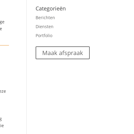
Categorieën
Berichten
ige
Diensten
ie
Portfolio
Maak afspraak
s
deze
g
ie