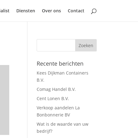
alist
Diensten
Over ons
Contact
Recente berichten
Kees Dijkman Containers
B.V.
Comag Handel B.V.
Cent Lonen B.V.
Verkoop aandelen La
Bonbonnerie BV
Wat is de waarde van uw
bedrijf?