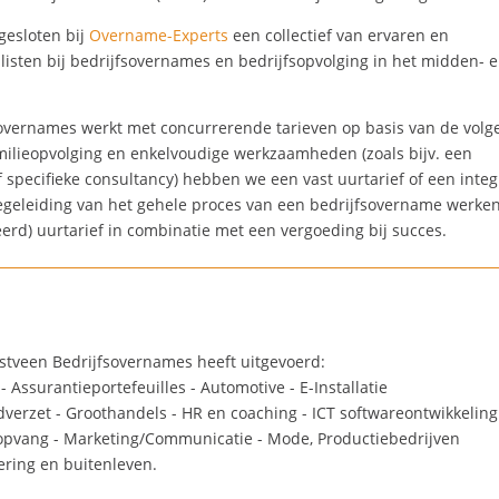
gesloten bij
Overname-Experts
een collectief van ervaren en
listen bij bedrijfsovernames en bedrijfsopvolging in het midden- 
overnames werkt met concurrerende tarieven op basis van de vol
amilieopvolging en enkelvoudige werkzaamheden (zoals bijv. een
specifieke consultancy) hebben we een vast uurtarief of een integ
 begeleiding van het gehele proces van een bedrijfsovername werke
erd) uurtarief in combinatie met een vergoeding bij succes.
stveen Bedrijfsovernames heeft uitgevoerd:
- Assurantieportefeuilles - Automotive - E-Installatie
dverzet - Groothandels - HR en coaching - ICT softwareontwikkeling
eropvang - Marketing/Communicatie - Mode, Productiebedrijven
ring en buitenleven.