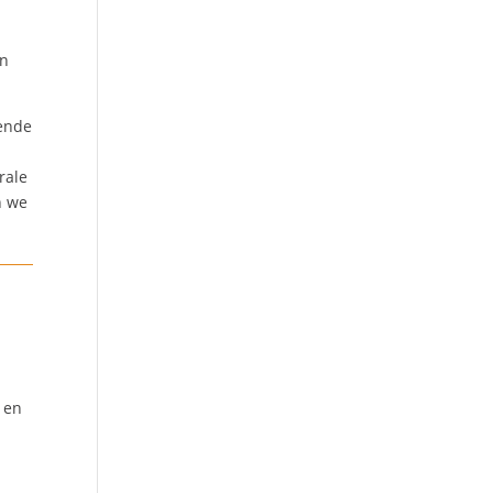
en
gende
rale
n we
 en