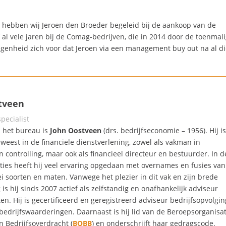
 hebben wij Jeroen den Broeder begeleid bij de aankoop van de
al vele jaren bij de Comag-bedrijven, die in 2014 door de toenmal
genheid zich voor dat Jeroen via een management buy out na al d
stveen
pecialist
 het bureau is
John Oostveen
(drs. bedrijfseconomie – 1956). Hij i
eweest in de financiële dienstverlening, zowel als vakman in
n controlling, maar ook als financieel directeur en bestuurder. In 
cties heeft hij veel ervaring opgedaan met overnames en fusies van
lei soorten en maten. Vanwege het plezier in dit vak en zijn brede
 is hij sinds 2007 actief als zelfstandig en onafhankelijk adviseur
en. Hij is gecertificeerd en geregistreerd adviseur bedrijfsopvolgin
 bedrijfswaarderingen. Daarnaast is hij lid van de Beroepsorganisat
in Bedrijfsoverdracht (
BOBB
) en onderschrijft haar gedragscode.