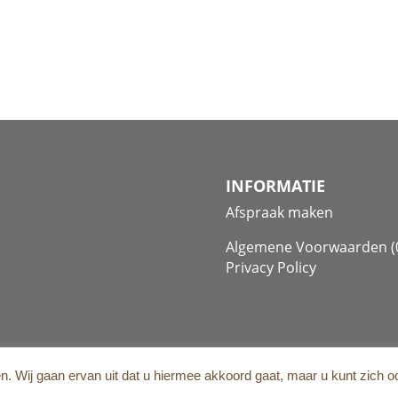
INFORMATIE
Afspraak maken
Algemene Voorwaarden (0
Privacy Policy
n. Wij gaan ervan uit dat u hiermee akkoord gaat, maar u kunt zich o
ebsite:
Cornelissen.Marketing