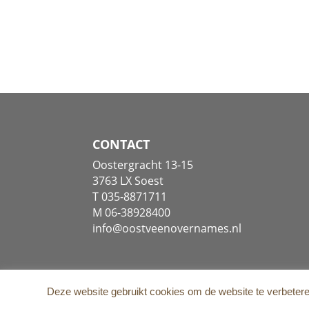
CONTACT
Oostergracht 13-15
3763 LX Soest
T 035-8871711
M 06-38928400
info@oostveenovernames.nl
Deze website gebruikt cookies om de website te verbetere
Copyright
©
2026
Oostveen Bedrijfsovernames
| W