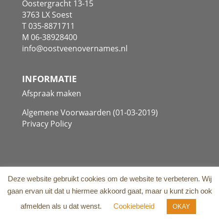
Oostergracht 13-15
3763 LX Soest
T 035-8871711
M 06-38928400
info@oostveenovernames.nl
INFORMATIE
Afspraak maken
Algemene Voorwaarden (01-03-2019)
Privacy Policy
Deze website gebruikt cookies om de website te verbeteren. Wij
gaan ervan uit dat u hiermee akkoord gaat, maar u kunt zich ook
Copyright
©
2026
Oostveen Bedrijfsovernames
| Website:
afmelden als u dat wenst.
Cookiebeleid
OKAY
Cornelissen.Marketing